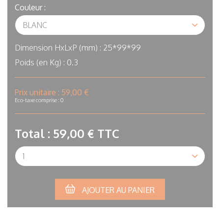
Couleur :
Dimension HxLxP (mm) :
25*99*99
Poids (en Kg) :
0.3
In
Prix unitaire :
59,00 €
stock
Eco-taxe comprise : 0
Total :
59,00 €
TTC
Qté
AJOUTER AU PANIER