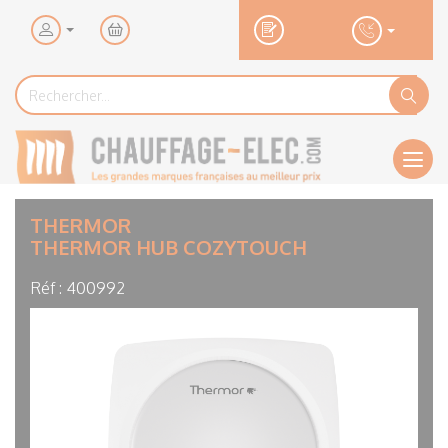
Mon
panier
Rechercher...
Rechercher
Ok
Men
THERMOR
THERMOR HUB COZYTOUCH
Réf :
400992
Visuel
principal