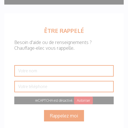
ÊTRE RAPPELÉ
Besoin d'aide ou de renseignements ?
Chauffage-elec vous rappelle.
Votre
nom
Votre
téléphone
reCAPTCHA est désactivé.
Autoriser
Rappelez moi