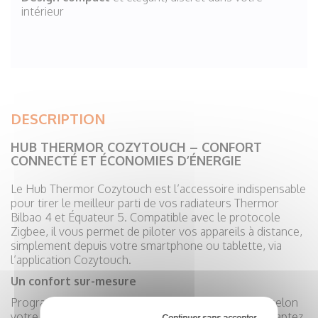
intérieur
DESCRIPTION
HUB THERMOR COZYTOUCH – CONFORT
CONNECTÉ ET ÉCONOMIES D’ÉNERGIE
Le Hub Thermor Cozytouch est l’accessoire indispensable
pour tirer le meilleur parti de vos radiateurs Thermor
Bilbao 4 et Équateur 5. Compatible avec le protocole
Zigbee, il vous permet de piloter vos appareils à distance,
simplement depuis votre smartphone ou tablette, via
l’application Cozytouch.
Un confort sur-mesure
Programmez et jumelez facilement vos chauffages selon
votre rythme de vie, activez le mode absence, ou adaptez