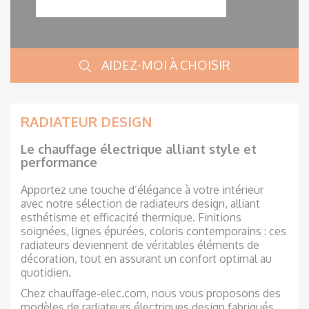
AIDEZ-MOI À CHOISIR
Marque
RADIATEUR DESIGN
Le chauffage électrique alliant style et
Couleur
performance
Apportez une touche d’élégance à votre intérieur
avec notre sélection de radiateurs design, alliant
Type de chauffage
esthétisme et efficacité thermique. Finitions
soignées, lignes épurées, coloris contemporains : ces
radiateurs deviennent de véritables éléments de
décoration, tout en assurant un confort optimal au
quotidien.
Hauteur (en mm)
Chez chauffage-elec.com, nous vous proposons des
modèles de radiateurs électriques design fabriqués