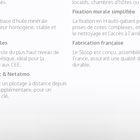
lés.
locatifs, chambres d’hôtes ou
Fixation murale simplifiée
à base d’huile minérale
La fixation en H auto-gabarit 
aleur homogène, stable et
prises de cotes complexes, et 
le nettoyage et l’accès à l’arri
iles
Fabrication française
teste du plus haut niveau de
Le Sloop est conçu, assemblé 
étique, idéal pour la
France, assurant une qualité d
s aux CEE.
durable.
ct & Netatmo
un pilotage à distance depuis
supplémentaire, pour un
 clé.