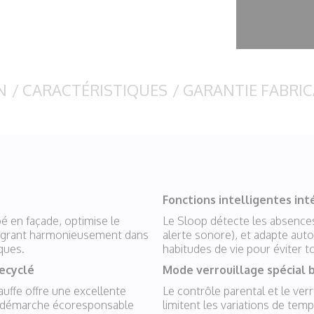
N
/
CARACTÉRISTIQUES
/
GARANTIE FABRI
Fonctions intelligentes in
bé en façade, optimise le
Le Sloop détecte les absences
tégrant harmonieusement dans
alerte sonore), et adapte au
ques.
habitudes de vie pour éviter to
recyclé
Mode verrouillage spécial b
auffe offre une excellente
Le contrôle parental et le ver
ne démarche écoresponsable
limitent les variations de tem