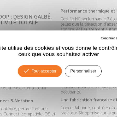
Performance thermique et f
OP : DESIGN GALBÉ,
Certifié NF performance 3 éto
TIVITÉ TOTALE
telles que la détection d’abse
sonore, et l’ajustement autom
us ultra des radiateurs à
pièces.
e et intelligence connectée.
Tout refuser
Sa précision de réglage au dix
 recyclé et un fluide
ite utilise des cookies et vous donne le contrôl
comportemental permettent un
garantissant une chaleur
la consommation électrique.
ceux que vous souhaitez activer
 idéale pour répondre aux
Un confort idéal pour tous
Le Sloop répond aussi aux bes
nnement tout en apportant une
Tout accepter
Personnaliser
grâce à ses fonctions de verro
température autour du point 
peinture époxy haute
Il empêche ainsi les réglages 
e et une excellente tenue
occupants.
Une fabrication française e
onnect & Netatmo
Conçu, fabriqué, contrôlé et e
n intégré, permettant une
radiateur Sloop mise sur la qua
tuis Connect (compatible iOS et