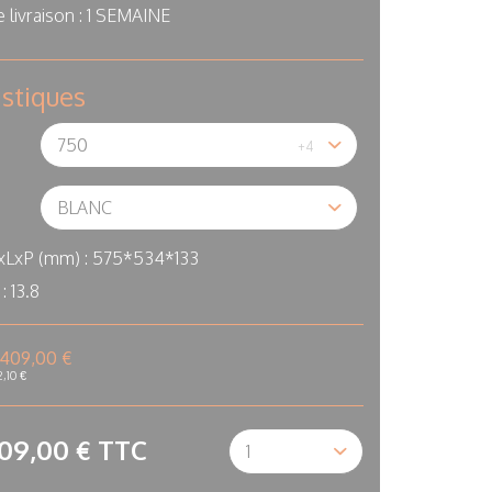
 livraison :
1 SEMAINE
istiques
xLxP (mm) :
575*534*133
 :
13.8
409,00 €
2,10 €
Qté
09,00 €
TTC