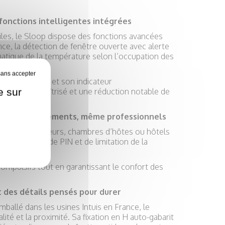
onctions intelligentes intégrées
iles, le Sloop dispose des fonctions avancées
nce, la détection de fenêtre ouverte avec alerte
atique de la température selon l’occupation des
ième de degré et son indicateur
e sur
 confort maîtrisé et une réduction notable de
 les environnements, même professionnels
oins des bailleurs, chambres d’hôtes ou hôtels
uillage par code PIN et de limitation de la
de consigne.
compulsifs tout en garantissant le confort des
t des détails pensés pour durer
mballé dans les usines Intuis en France, le
lité et la proximité. Sa fixation en H auto-gabarit