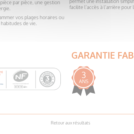
permet une installation simpli
 pièce par pièce, une gestion
facilite l’accès à l’arrière po
rgie.
ammer vos plages horaires ou
 habitudes de vie.
GARANTIE FA
3
ANS
Retour aux résultats