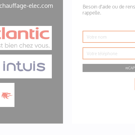
 chauffage-elec.com
Besoin d'aide ou de ren
rappelle.
Votre
nom
Votre
téléphone
reCAP