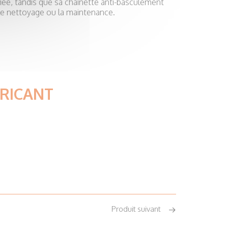
fiée, tandis que sa chaînette anti-basculement
ur le nettoyage ou la maintenance.
BRICANT
Produit suivant