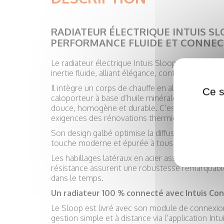
RADIATEUR ÉLECTRIQUE INTUIS SLO
PERFORMANCE FLUIDE ET CONNEC
Le radiateur électrique Intuis Sloop est le nec pl
inertie fluide, alliant élégance, confort thermiqu
Il intègre un corps de chauffe en aluminium 100 %
Ce s
caloporteur à base d’huile minérale inaltérable, 
douce, homogène et durable. C’est une solution
exigences des rénovations thermiques (DPE).
Son design galbé optimise la diffusion du rayo
touche moderne et épurée à tous les intérieurs.
Les habillages latéraux en acier associés à une 
résistance assurent une robustesse remarquabl
dans le temps.
Un radiateur 100 % connecté avec Intuis C
Le Sloop est livré avec son module de connexio
gestion simple et à distance via l’application In