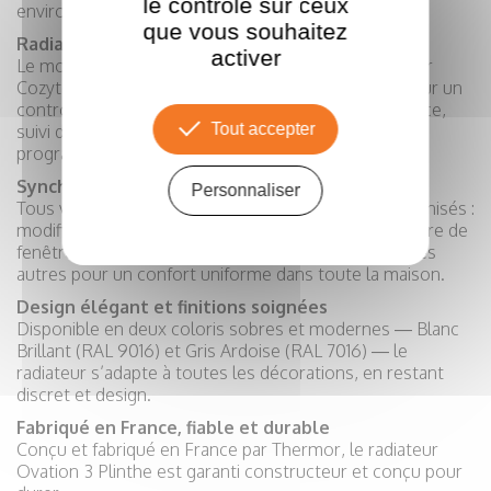
le contrôle sur ceux
environnement familial.
que vous souhaitez
Radiateur connecté avec pilotage à distance
activer
Le modèle est compatible avec l’application Thermor
Cozytouch (bridge requis par foyer, réf. 400991), pour un
contrôle précis à distance : ajustement pièce par pièce,
Tout accepter
suivi de consommation, réglage à 0,5 °C près et
programmation à la carte.
Synchronisation entre appareils
Personnaliser
Tous vos radiateurs Ovation 3 peuvent être synchronisés :
modification de température ou détection d’ouverture de
fenêtre sur un appareil = mise à jour automatique des
autres pour un confort uniforme dans toute la maison.
Design élégant et finitions soignées
Disponible en deux coloris sobres et modernes — Blanc
Brillant (RAL 9016) et Gris Ardoise (RAL 7016) — le
radiateur s’adapte à toutes les décorations, en restant
discret et design.
Fabriqué en France, fiable et durable
Conçu et fabriqué en France par Thermor, le radiateur
Ovation 3 Plinthe est garanti constructeur et conçu pour