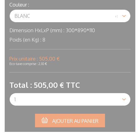
Couleur :
Dimension HxLxP (mm) :
300*890*110
Poids (en Kg) :
8
In
Prix unitaire :
505,00 €
stock
Eco-taxe comprise : 2,10 €
Total :
505,00 €
TTC
Qté
AJOUTER AU PANIER