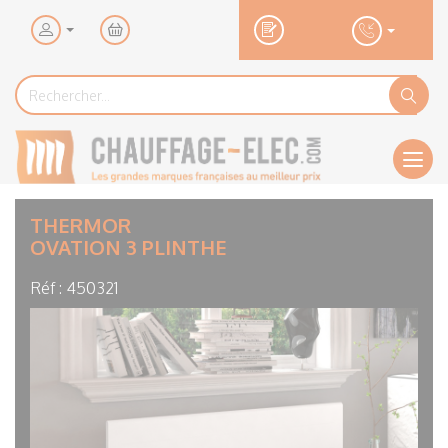
Mon
panier
Rechercher...
Rechercher
Ok
Men
THERMOR
OVATION 3 PLINTHE
Réf :
450321
Visuel
principal