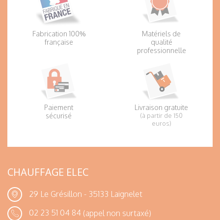
Fabrication 100%
Matériels de
française
qualité
professionnelle
Paiement
Livraison gratuite
sécurisé
(à partir de 150
euros)
CHAUFFAGE ELEC
29 Le Grésillon - 35133 Laignelet
02 23 51 04 84
(appel non surtaxé)