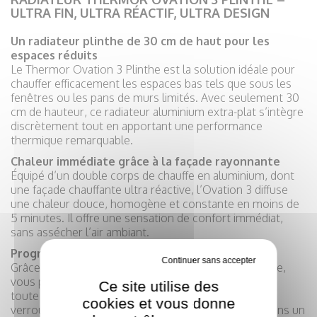
ULTRA FIN, ULTRA RÉACTIF, ULTRA DESIGN
Un radiateur plinthe de 30 cm de haut pour les
espaces réduits
Le Thermor Ovation 3 Plinthe est la solution idéale pour
chauffer efficacement les espaces bas tels que sous les
fenêtres ou les pans de murs limités. Avec seulement 30
cm de hauteur, ce radiateur aluminium extra-plat s’intègre
discrètement tout en apportant une performance
thermique remarquable.
Chaleur immédiate grâce à la façade rayonnante
Équipé d’un double corps de chauffe en aluminium, dont
une façade chauffante ultra réactive, l’Ovation 3 diffuse
une chaleur douce, homogène et constante en moins de
5 minutes. Il offre une sensation de confort immédiat,
sans assécher l’air ambiant.
Programmation intuitive et sécurité intégrée
Tout refuser
Grâce à sa commande digitale simple et ergonomique,
vous programmez vos plages horaires de chauffe en
Ce site utilise des
toute facilité. Pour plus de sécurité, une fonction
cookies et vous donne
verrouillage par code PIN est disponible : pratique dans un