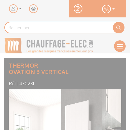
Mon
panier
Rechercher...
Rechercher
Ok
Men
THERMOR
OVATION 3 VERTICAL
Réf :
430231
Visuel
principal