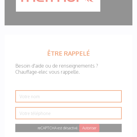
ÊTRE RAPPELÉ
Besoin d'aide ou de renseignements ?
Chauffage-elec vous rappelle.
Votre
nom
Votre
téléphone
reCAPTCHA est désactivé.
Autoriser