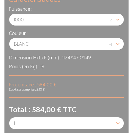
Puissance :
Couleur :
Dimension HxLxP (mm) :
1124*470*149
Poids (en Kg) :
18
In
Prix unitaire :
584,00 €
stock
Eco-taxe comprise : 2,10 €
Total :
584,00 €
TTC
Qté