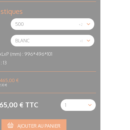
istiques
xLxP (mm) :
996*496*101
 :
13
465,00 €
2,10 €
Qté
65,00 €
TTC
AJOUTER AU PANIER