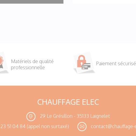
Matériels de qualité
Paiement sécurisé
professionnelle
CHAUFFAGE ELEC
29 Le Grésillon - 35133 Laignelet
23 51 04 84
(appel non surtaxé)
contact@chauffage-