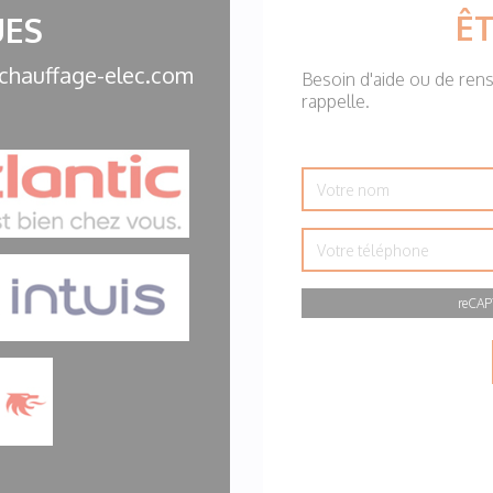
ÊT
ES
 chauffage-elec.com
Besoin d'aide ou de ren
rappelle.
Votre
nom
Votre
téléphone
reCAP