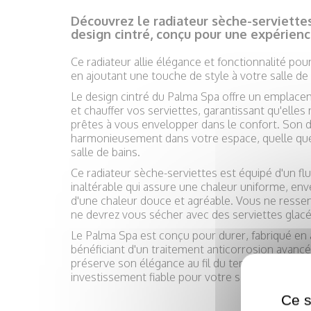
Découvrez le radiateur sèche-serviette
design cintré, conçu pour une expérienc
Ce radiateur allie élégance et fonctionnalité po
en ajoutant une touche de style à votre salle de 
Le design cintré du Palma Spa offre un emplace
et chauffer vos serviettes, garantissant qu'elles
prêtes à vous envelopper dans le confort. Son 
harmonieusement dans votre espace, quelle que 
salle de bains.
Ce radiateur sèche-serviettes est équipé d'un flu
inaltérable qui assure une chaleur uniforme, env
d'une chaleur douce et agréable. Vous ne ressent
ne devrez vous sécher avec des serviettes glacé
Le Palma Spa est conçu pour durer, fabriqué en a
bénéficiant d'un traitement anticorrosion avanc
préserve son élégance au fil du temps, faisant d
investissement fiable pour votre salle de bains.
Ce s