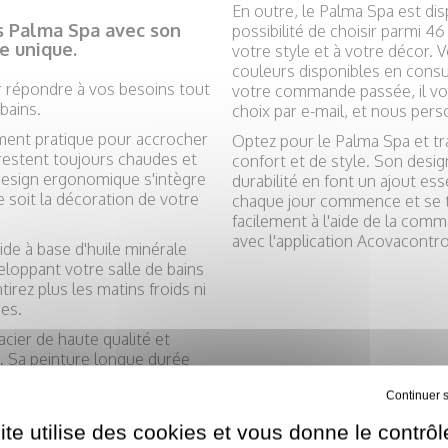
En outre, le Palma Spa est di
s Palma Spa avec son
possibilité de choisir parmi 
e unique.
votre style et à votre décor.
couleurs disponibles en consul
ur répondre à vos besoins tout
votre commande passée, il vou
bains.
choix par e-mail, et nous per
ment pratique pour accrocher
Optez pour le Palma Spa et tr
 restent toujours chaudes et
confort et de style. Son desi
design ergonomique s'intègre
durabilité en font un ajout es
soit la décoration de votre
chaque jour commence et se t
facilement à l'aide de la com
avec l'application Acovacontro
ide à base d'huile minérale
eloppant votre salle de bains
irez plus les matins froids ni
es.
cier de haute qualité et
é. Sa peinture longue durée
e ce radiateur un
Tout refuser
ite utilise des cookies et vous donne le contrôl