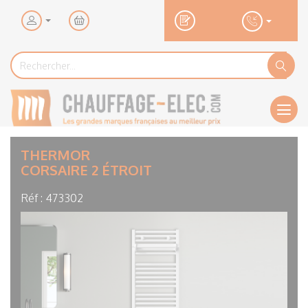
Mon
panier
Rechercher...
Rechercher
Ok
Men
THERMOR
CORSAIRE 2 ÉTROIT
Réf :
473302
Visuel
principal