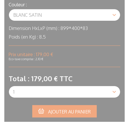
Couleur :
Dimension HxLxP (mm) :
899*400*83
Poids (en Kg) :
8.5
In
Prix unitaire :
179,00 €
stock
Eco-taxe comprise : 2,10 €
Total :
179,00 €
TTC
Qté
AJOUTER AU PANIER