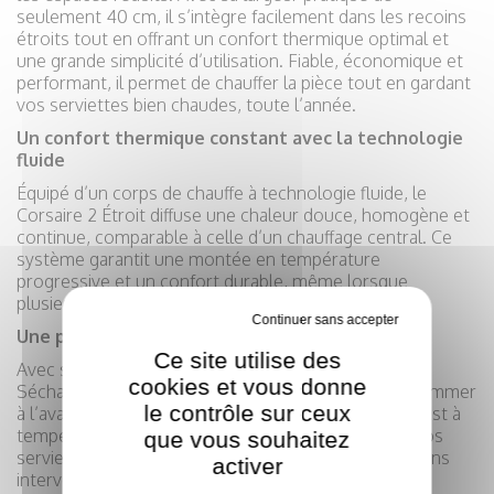
seulement 40 cm, il s’intègre facilement dans les recoins
étroits tout en offrant un confort thermique optimal et
une grande simplicité d’utilisation. Fiable, économique et
performant, il permet de chauffer la pièce tout en gardant
vos serviettes bien chaudes, toute l’année.
Un confort thermique constant avec la technologie
fluide
Équipé d’un corps de chauffe à technologie fluide, le
Corsaire 2 Étroit diffuse une chaleur douce, homogène et
continue, comparable à celle d’un chauffage central. Ce
système garantit une montée en température
progressive et un confort durable, même lorsque
plusieurs serviettes sont suspendues.
Tout refuser
Une programmation intelligente et facile
Ce site utilise des
Avec ses fonctions 24h Auto Chauffage et 24h Auto
cookies et vous donne
Séchage, le Corsaire 2 Étroit vous permet de programmer
le contrôle sur ceux
à l’avance les périodes de chauffe. La salle de bains est à
température idéale quand vous en avez besoin, et vos
que vous souhaitez
serviettes sont parfaitement sèches au quotidien, sans
activer
intervention manuelle.