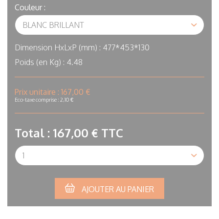
Couleur :
Dimension HxLxP (mm) :
477*453*130
Poids (en Kg) :
4.48
In
Prix unitaire :
167,00 €
stock
Eco-taxe comprise : 2,10 €
Total :
167,00 €
TTC
Qté
AJOUTER AU PANIER