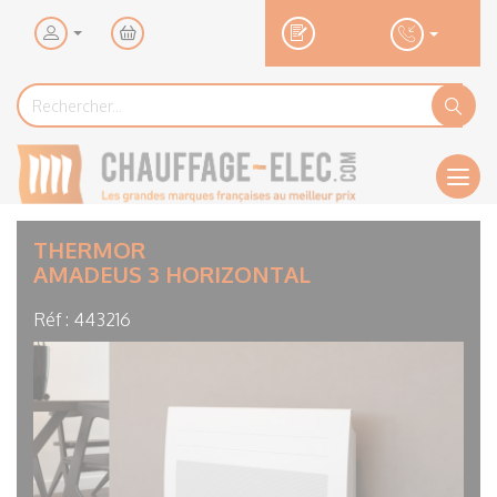
Mon
panier
Rechercher...
Rechercher
Ok
Men
THERMOR
AMADEUS 3 HORIZONTAL
Réf :
443216
Visuel
principal