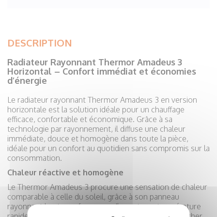
DESCRIPTION
Radiateur Rayonnant Thermor Amadeus 3
Horizontal – Confort immédiat et économies
d’énergie
Le radiateur rayonnant Thermor Amadeus 3 en version
horizontale est la solution idéale pour un chauffage
efficace, confortable et économique. Grâce à sa
technologie par rayonnement, il diffuse une chaleur
immédiate, douce et homogène dans toute la pièce,
idéale pour un confort au quotidien sans compromis sur la
consommation.
Chaleur réactive et homogène
Le Thermor Amadeus 3 procure une sensation de chaleur
comparable à celle du soleil, grâce à son panneau
rayonnant haute performance. Il monte en température
rapidement et offre une chaleur agréable, sans assécher