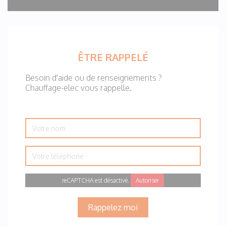
ÊTRE RAPPELÉ
Besoin d'aide ou de renseignements ?
Chauffage-elec vous rappelle.
Votre
nom
Votre
téléphone
reCAPTCHA est désactivé.
Autoriser
Rappelez moi