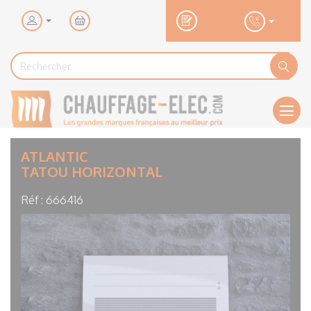
Mon
panier
Rechercher...
Rechercher
Ok
Men
ATLANTIC
TATOU HORIZONTAL
Réf :
666416
Visuel
principal