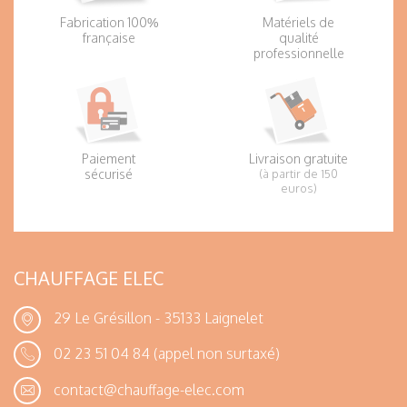
Fabrication 100%
Matériels de
française
qualité
professionnelle
Paiement
Livraison gratuite
sécurisé
(à partir de 150
euros)
CHAUFFAGE ELEC
29 Le Grésillon - 35133 Laignelet
02 23 51 04 84
(appel non surtaxé)
contact@chauffage-elec.com