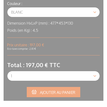
Couleur :
Dimension HxLxP (mm) :
477*453*130
Poids (en Kg) :
4.5
In
Prix unitaire :
197,00 €
stock
Eco-taxe comprise : 2,10 €
Total :
197,00 €
TTC
Qté
AJOUTER AU PANIER